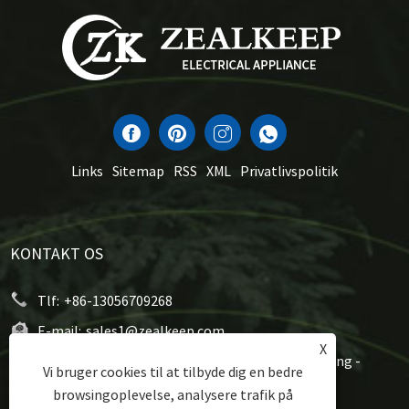
Links
Sitemap
RSS
XML
Privatlivspolitik
KONTAKT OS
Tlf:
+86-13056709268
E-mail:
sales1@zealkeep.com
X
Adresse:
Saint Street, Cixi City og City City, Zhejiang -
Vi bruger cookies til at tilbyde dig en bedre
provinsen, Kina
browsingoplevelse, analysere trafik på