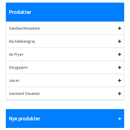
Produkter
Sandwichmaskine
Alu køkkengrej
Air Fryer
Strygejern
Juicer
Garment Steamer
Nye produkter