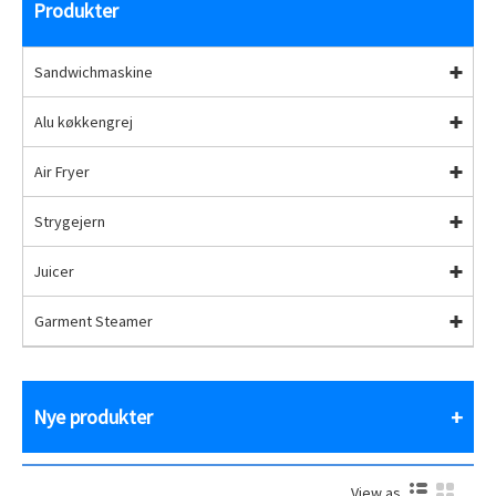
Produkter
Sandwichmaskine
Alu køkkengrej
Air Fryer
Strygejern
Juicer
Garment Steamer
Nye produkter
View as