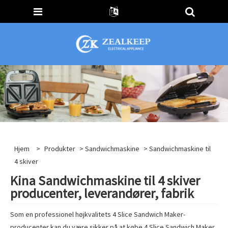
Hjem
>
Produkter
>
Sandwichmaskine
> Sandwichmaskine til
4 skiver
Kina Sandwichmaskine til 4 skiver
producenter, leverandører, fabrik
Som en professionel højkvalitets 4 Slice Sandwich Maker-
producenter kan du være sikker på at købe 4 Slice Sandwich Maker