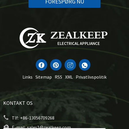
FORESPØRG NU
Links
Sitemap
RSS
XML
Privatlivspolitik
KONTAKT OS
Tlf:
+86-13056709268
E-mail:
sales1@zealkeep.com