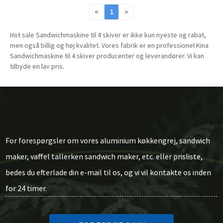
<
1
>
Hot sale Sandwichmaskine til 4 skiver er ikke kun nyeste og rabat,
men også billig og høj kvalitet. Vores fabrik er en professionel Kina
Sandwichmaskine til 4 skiver producenter og leverandører. Vi kan
tilbyde en lav pris.
For forespørgsler om vores aluminium køkkengrej, sandwich
maker, vaffel tallerken sandwich maker, etc. eller prisliste,
bedes du efterlade din e-mail til os, og vi vil kontakte os inden
for 24 timer.