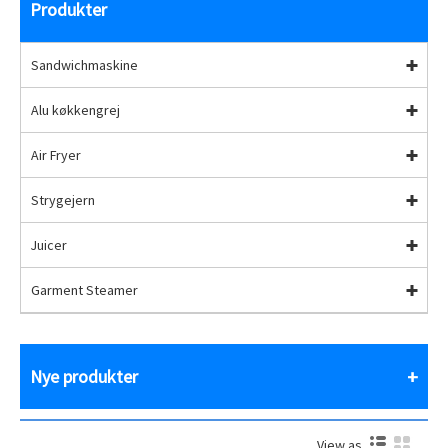
Produkter
Sandwichmaskine
Alu køkkengrej
Air Fryer
Strygejern
Juicer
Garment Steamer
Nye produkter
View as