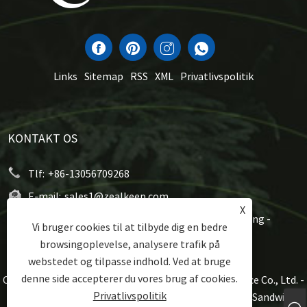
Links
Sitemap
RSS
XML
Privatlivspolitik
KONTAKT OS
Tlf:
+86-13056709268
E-mail:
sales1@zealkeep.com
X
Adresse:
Saint Street, Cixi City og City City, Zhejiang -
Vi bruger cookies til at tilbyde dig en bedre
provinsen, Kina
browsingoplevelse, analysere trafik på
webstedet og tilpasse indhold. Ved at bruge
denne side accepterer du vores brug af cookies.
Copyright © 2023 Ningbo Zealkeep Electrical Appliance Co., Ltd. -
Privatlivspolitik
Aluminiumskogegrej, Sandwich Maker, Waffle Plate Sandwich