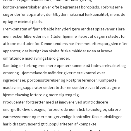
kontorkammerskaber giver ofte begrænset bordplads. Forbrugerne
søger derfor apparater, der tilbyder maksimal funktionalitet, mens de
optager minimal plads.
Fremkomsten af ​​fjernarbejde har yderligere ændret spisevaner. Flere
mennesker tilbereder nu måltider hjemme i løbet af dagen i stedet for
at købe mad udenfor. Denne tendens har fremmet efterspørgslen efter
apparater, der hurtigt kan skabe friske måltider uden at kræve
omfattende madlavningsfærdigheder.
Samtidig er forbrugerne mere opmærksomme på fødevarekvalitet og
ernæring. Hjemmelavede måltider giver mere kontrol over
ingredienser, portionsstørrelser og kostpræferencer. Kompakte
madlavningsapparater understøtter en sundere livsstil ved at gøre
hjemmelavning lettere og mere tilgængelig.
Producenter fortsætter med at innovere ved at introducere
energieffektive designs, forbedrede non-stick-teknologier, sikrere
varmesystemer og mere brugervenlige kontroller. Disse udviklinger
har bidraget væsentligt til populariteten af ​​kompakte