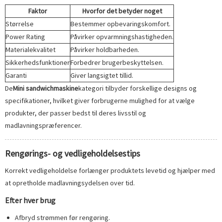
Faktor
Hvorfor det betyder noget
Størrelse
Bestemmer opbevaringskomfort.
Power Rating
Påvirker opvarmningshastigheden.
Materialekvalitet
Påvirker holdbarheden.
Sikkerhedsfunktioner
Forbedrer brugerbeskyttelsen.
Garanti
Giver langsigtet tillid.
De
Mini sandwichmaskine
kategori tilbyder forskellige designs og
specifikationer, hvilket giver forbrugerne mulighed for at vælge
produkter, der passer bedst til deres livsstil og
madlavningspræferencer.
Rengørings- og vedligeholdelsestips
Korrekt vedligeholdelse forlænger produktets levetid og hjælper med
at opretholde madlavningsydelsen over tid.
Efter hver brug
Afbryd strømmen før rengøring.