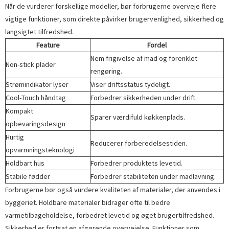
Når de vurderer forskellige modeller, bør forbrugerne overveje flere
vigtige funktioner, som direkte påvirker brugervenlighed, sikkerhed og
langsigtet tilfredshed.
Feature
Fordel
Nem frigivelse af mad og forenklet
Non-stick plader
rengøring.
Strømindikator lyser
Viser driftsstatus tydeligt.
Cool-Touch håndtag
Forbedrer sikkerheden under drift.
Kompakt
Sparer værdifuld køkkenplads.
opbevaringsdesign
Hurtig
Reducerer forberedelsestiden.
opvarmningsteknologi
Holdbart hus
Forbedrer produktets levetid.
Stabile fødder
Forbedrer stabiliteten under madlavning.
Forbrugerne bør også vurdere kvaliteten af ​​materialer, der anvendes i
byggeriet. Holdbare materialer bidrager ofte til bedre
varmetilbageholdelse, forbedret levetid og øget brugertilfredshed.
Sikkerhed er fortsat en afgørende overvejelse. Funktioner som