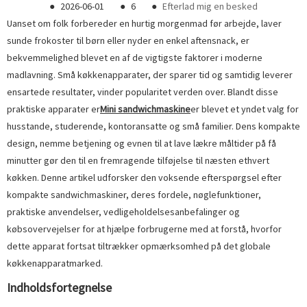
●
2026-06-01
●
6
●
Efterlad mig en besked
Uanset om folk forbereder en hurtig morgenmad før arbejde, laver
sunde frokoster til børn eller nyder en enkel aftensnack, er
bekvemmelighed blevet en af ​​de vigtigste faktorer i moderne
madlavning. Små køkkenapparater, der sparer tid og samtidig leverer
ensartede resultater, vinder popularitet verden over. Blandt disse
praktiske apparater er
Mini sandwichmaskine
er blevet et yndet valg for
husstande, studerende, kontoransatte og små familier. Dens kompakte
design, nemme betjening og evnen til at lave lækre måltider på få
minutter gør den til en fremragende tilføjelse til næsten ethvert
køkken. Denne artikel udforsker den voksende efterspørgsel efter
kompakte sandwichmaskiner, deres fordele, nøglefunktioner,
praktiske anvendelser, vedligeholdelsesanbefalinger og
købsovervejelser for at hjælpe forbrugerne med at forstå, hvorfor
dette apparat fortsat tiltrækker opmærksomhed på det globale
køkkenapparatmarked.
Indholdsfortegnelse