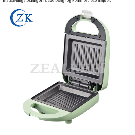
madlavningsløsninger i både bolig- og kommercielle miljøer.