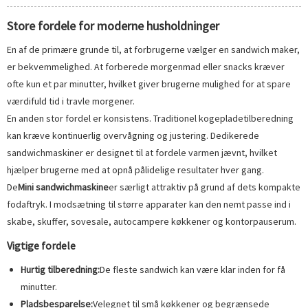
Store fordele for moderne husholdninger
En af de primære grunde til, at forbrugerne vælger en sandwich maker,
er bekvemmelighed. At forberede morgenmad eller snacks kræver
ofte kun et par minutter, hvilket giver brugerne mulighed for at spare
værdifuld tid i travle morgener.
En anden stor fordel er konsistens. Traditionel kogepladetilberedning
kan kræve kontinuerlig overvågning og justering. Dedikerede
sandwichmaskiner er designet til at fordele varmen jævnt, hvilket
hjælper brugerne med at opnå pålidelige resultater hver gang.
De
Mini sandwichmaskine
er særligt attraktiv på grund af dets kompakte
fodaftryk. I modsætning til større apparater kan den nemt passe ind i
skabe, skuffer, sovesale, autocampere køkkener og kontorpauserum.
Vigtige fordele
Hurtig tilberedning:
De fleste sandwich kan være klar inden for få
minutter.
Pladsbesparelse:
Velegnet til små køkkener og begrænsede