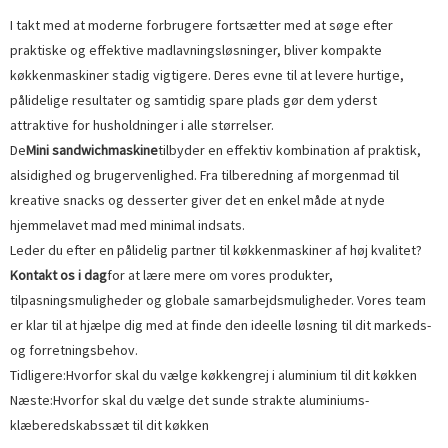
I takt med at moderne forbrugere fortsætter med at søge efter
praktiske og effektive madlavningsløsninger, bliver kompakte
køkkenmaskiner stadig vigtigere. Deres evne til at levere hurtige,
pålidelige resultater og samtidig spare plads gør dem yderst
attraktive for husholdninger i alle størrelser.
De
Mini sandwichmaskine
tilbyder en effektiv kombination af praktisk,
alsidighed og brugervenlighed. Fra tilberedning af morgenmad til
kreative snacks og desserter giver det en enkel måde at nyde
hjemmelavet mad med minimal indsats.
Leder du efter en pålidelig partner til køkkenmaskiner af høj kvalitet?
Kontakt os i dag
for at lære mere om vores produkter,
tilpasningsmuligheder og globale samarbejdsmuligheder. Vores team
er klar til at hjælpe dig med at finde den ideelle løsning til dit markeds-
og forretningsbehov.
Tidligere:
Hvorfor skal du vælge køkkengrej i aluminium til dit køkken
Næste:
Hvorfor skal du vælge det sunde strakte aluminiums-
klæberedskabssæt til dit køkken