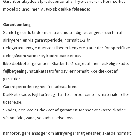
Garantier tilbydes af
producenter af airfryer
varierer efter mærke,
model og land, men vil typisk dække følgende:
Garantiomfang
Samlet garanti: Under normale omstændigheder giver værten af ​​
airfryeren en vis garantiperiode, normalt 1-2 år.
Delegaranti: Nogle mærker tilbyder længere garantier for specifikke
dele (såsom varmerør, kontrolpaneler osv.).
Ikke dækket af garantien: Skader forårsaget af menneskelig skade,
fejlbetjening, naturkatastrofer osv. er normalt ikke dækket af
garantien.
Garantiperiode: regnes fra købsdatoen.
Dækket skade: Fejl forårsaget af fejl i producentens materialer eller
udførelse.
Skader, der ikke er dækket af garantien: Menneskeskabte skader:
såsom fald, vand, selvadskillelse, osv.
når forbrugere ansøger om airfryer-garantitjenester, skal de normalt