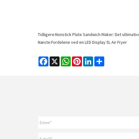
Tidligere:
Nonstick Plate Sandwich Maker: Det ultimati
Næste:
Fordelene ved en LED Display 5L Air Fryer
Facebook
X
WhatsApp
Pinterest
LinkedIn
Share