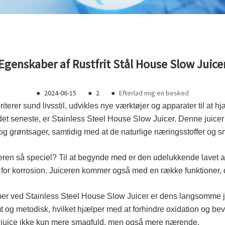
Egenskaber af Rustfrit Stål House Slow Juice
●
2024-06-15
●
2
●
Efterlad mig en besked
iterer sund livsstil, udvikles nye værktøjer og apparater til at
det seneste, er Stainless Steel House Slow Juicer. Denne juicer 
og grøntsager, samtidig med at de naturlige næringsstoffer og 
n så speciel? Til at begynde med er den udelukkende lavet af ho
 for korrosion. Juiceren kommer også med en række funktioner, 
r ved Stainless Steel House Slow Juicer er dens langsomme 
og metodisk, hvilket hjælper med at forhindre oxidation og bev
e juice ikke kun mere smagfuld, men også mere nærende.