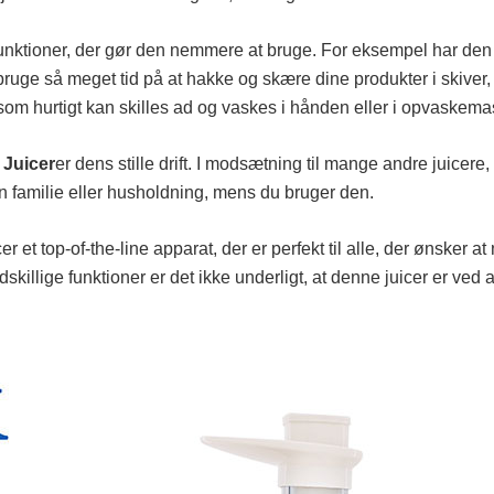
ktioner, der gør den nemmere at bruge. For eksempel har den et
 bruge så meget tid på at hakke og skære dine produkter i skiver
om hurtigt kan skilles ad og vaskes i hånden eller i opvaskema
 Juicer
er dens stille drift. I modsætning til mange andre juicer
 din familie eller husholdning, mens du bruger den.
 et top-of-the-line apparat, der er perfekt til alle, der ønsker a
skillige funktioner er det ikke underligt, at denne juicer er ved a