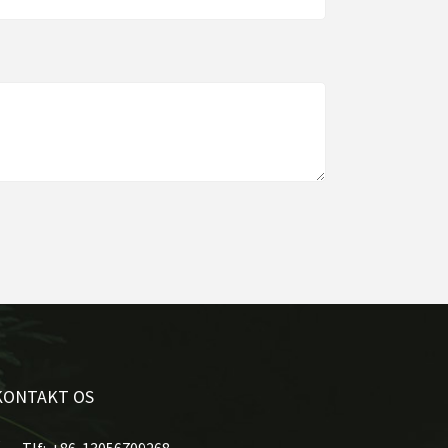
KONTAKT OS
Tlf:
+86-13056709268