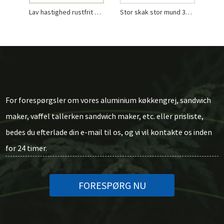
Lav hastighed rustfrit stål House Slow Juicer
Stor skak stor mund 300w kobbermotor langsom juicer
For forespørgsler om vores aluminium køkkengrej, sandwich
maker, vaffel tallerken sandwich maker, etc. eller prisliste,
bedes du efterlade din e-mail til os, og vi vil kontakte os inden
for 24 timer.
FORESPØRG NU