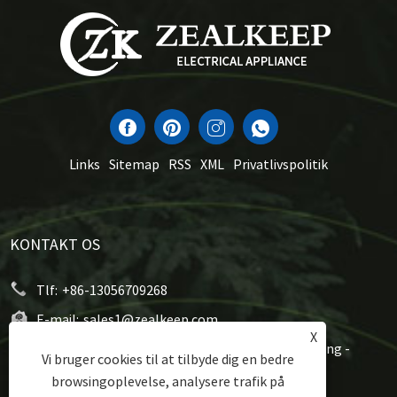
Links
Sitemap
RSS
XML
Privatlivspolitik
KONTAKT OS
Tlf:
+86-13056709268
E-mail:
sales1@zealkeep.com
X
Adresse:
Saint Street, Cixi City og City City, Zhejiang -
Vi bruger cookies til at tilbyde dig en bedre
provinsen, Kina
browsingoplevelse, analysere trafik på