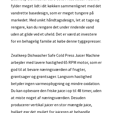
fylder meget lidt i dit køkken sammenlignet med det
vandrette basedesign, som er meget tungere på
markedet. Med unikt håndtagsdesign, let at tage og
rengøre, kan du rengøre det under rindende vand
uden at glide ved et uheld. Det er værd at investere
for en behagelig familie at købe denne tyggepresser.
Zealkeep Dishwasher Safe Cold Press Juicer Machine
arbejder med lavere hastighed 65 RPM motor, som er
god til at bevare næringsværdien af ​​frugter,
grøntsager og grøntsager. Langsom hastighed
betyder ingen varmeopbygning og mindre oxidation.
Du kan opbevare den friske juice i op til 48 timer, uden
at miste noget af næringsværdien. Desuden
producerer vertikal juicer en stor mængde juice,
hvilket gør det muligt for juiceren at behandle